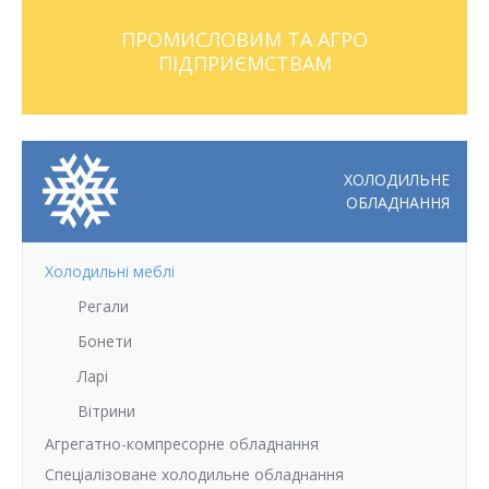
Відгуки
Автоматизація
ПРОМИСЛОВИМ ТА АГРО
ПІДПРИЄМСТВАМ
Ліцензії, сертифікати, дипломи
Сервіс
Відео
Модернізація
ХОЛОДИЛЬНЕ
Вакансії
ОБЛАДНАННЯ
Холодильні меблі
Регали
Бонети
Ларі
Вітрини
Агрегатно-компресорне обладнання
Спеціалізоване холодильне обладнання