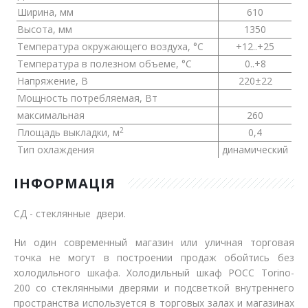
Ширина, мм
610
Высота, мм
1350
Температура окружающего воздуха, °С
+12..+25
Температура в полезном объеме, °С
0..+8
Напряжение, В
220±22
Мощность потребляемая, Вт
максимальная
260
2
Площадь выкладки, м
0,4
Тип охлаждения
динамический
ІНФОРМАЦІЯ
СД - стеклянные двери.
Ни один современный магазин или уличная торговая
точка не могут в построении продаж обойтись без
холодильного шкафа. Холодильный шкаф РОСС Torino-
200 со стеклянными дверями и подсветкой внутреннего
пространства используется в торговых залах и магазинах