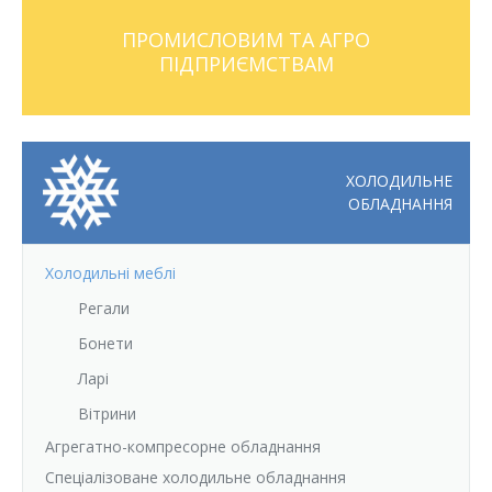
Відгуки
Автоматизація
ПРОМИСЛОВИМ ТА АГРО
ПІДПРИЄМСТВАМ
Ліцензії, сертифікати, дипломи
Сервіс
Відео
Модернізація
ХОЛОДИЛЬНЕ
Вакансії
ОБЛАДНАННЯ
Холодильні меблі
Регали
Бонети
Ларі
Вітрини
Агрегатно-компресорне обладнання
Спеціалізоване холодильне обладнання