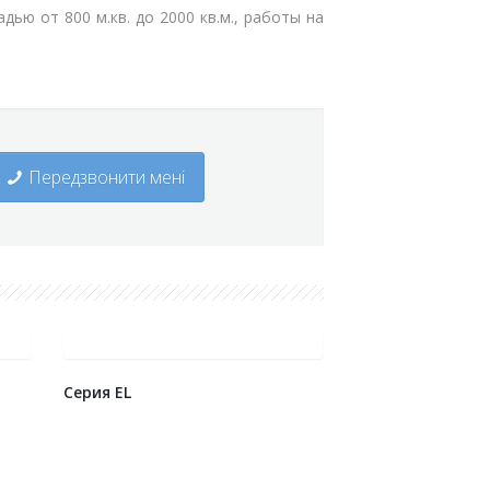
ью от 800 м.кв. до 2000 кв.м., работы на
Передзвонити мені
Серия EL