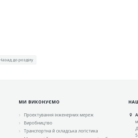
Назад до розділу
МИ ВИКОНУЄМО
НА
Проектування інженерних мереж
А
м
Виробництво
Д
Транспортна й складська логістика
5