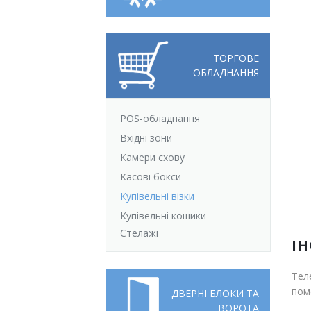
Відгуки
Автоматизація
Ліцензії, сертифікати, дипломи
Сервіс
ТОРГОВЕ
ОБЛАДНАННЯ
Відео
Модернізація
Вакансії
POS-обладнання
Вхідні зони
Камери схову
Касові бокси
Купівельні візки
Купівельні кошики
Стелажі
І
Тел
пом
ДВЕРНІ БЛОКИ ТА
ВОРОТА