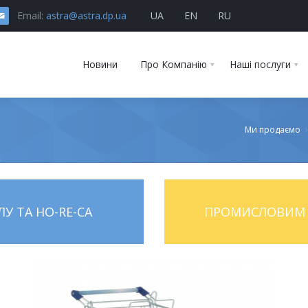
Email:
astra@astra.dp.ua
UA
EN
RU
Новини
Про Компанію
Наші послуги
Ми продаємо
У ТА HO-RE-CA
ПРОМИСЛОВИМ 