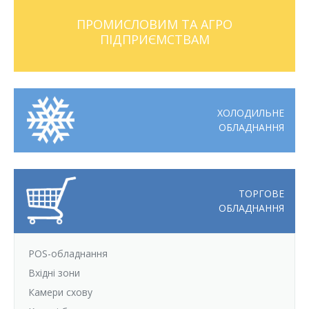
Відгуки
Автоматизація
ПРОМИСЛОВИМ ТА АГРО
ПІДПРИЄМСТВАМ
Ліцензії, сертифікати, дипломи
Сервіс
Відео
Модернізація
ХОЛОДИЛЬНЕ
Вакансії
ОБЛАДНАННЯ
ТОРГОВЕ
ОБЛАДНАННЯ
POS-обладнання
Вхідні зони
Камери схову