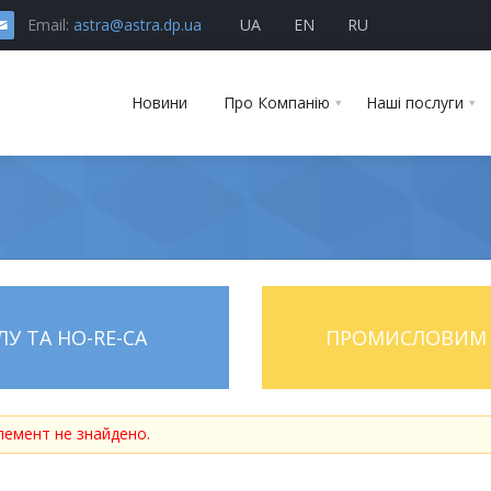
Email:
astra@astra.dp.ua
UA
EN
RU
Новини
Про Компанію
Наші послуги
У ТА HO-RE-CA
ПРОМИСЛОВИМ 
лемент не знайдено.