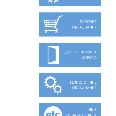
Відгуки
Автоматизація
Ліцензії, сертифікати, дипломи
Сервіс
ТОРГОВЕ
ОБЛАДНАННЯ
Відео
Модернізація
Вакансії
ДВЕРНІ БЛОКИ ТА
ВОРОТА
ТЕХНОЛОГІЧНЕ
ОБЛАДНАННЯ
ІНШЕ
ОБЛАДНАННЯ ТА