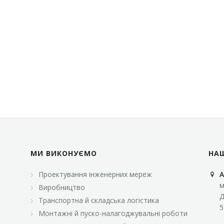
МИ ВИКОНУЄМО
НА
Проектування інженерних мереж
А
м
Виробництво
Д
Транспортна й складська логістика
5
Монтажні й пуско-налагоджувальні роботи