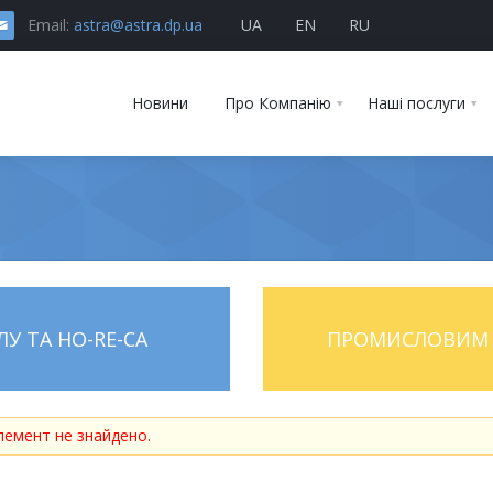
Email:
astra@astra.dp.ua
UA
EN
RU
Новини
Про Компанію
Наші послуги
У ТА HO-RE-CA
ПРОМИСЛОВИМ 
лемент не знайдено.