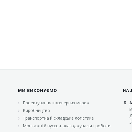
МИ ВИКОНУЄМО
НА
Проектування інженерних мереж
А
м
Виробництво
Д
Транспортна й складська логістика
5
Монтажні й пуско-налагоджувальні роботи