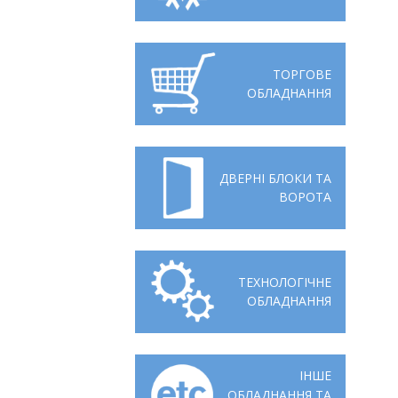
Відгуки
Автоматизація
Ліцензії, сертифікати, дипломи
Сервіс
ТОРГОВЕ
ОБЛАДНАННЯ
Відео
Модернізація
Вакансії
ДВЕРНІ БЛОКИ ТА
ВОРОТА
ТЕХНОЛОГІЧНЕ
ОБЛАДНАННЯ
ІНШЕ
ОБЛАДНАННЯ ТА