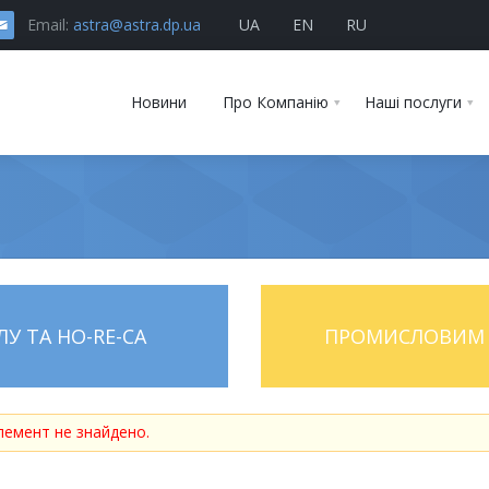
Email:
astra@astra.dp.ua
UA
EN
RU
Новини
Про Компанію
Наші послуги
У ТА HO-RE-CA
ПРОМИСЛОВИМ 
лемент не знайдено.