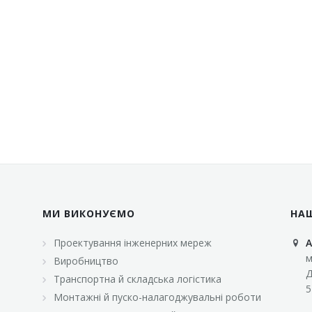
МИ ВИКОНУЄМО
НА
Проектування інженерних мереж
А
м
Виробництво
Д
Транспортна й складська логістика
5
Монтажні й пуско-налагоджувальні роботи