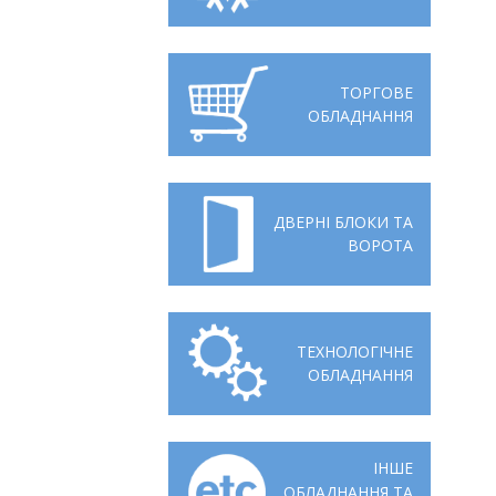
Відгуки
Автоматизація
Ліцензії, сертифікати, дипломи
Сервіс
ТОРГОВЕ
ОБЛАДНАННЯ
Відео
Модернізація
Вакансії
ДВЕРНІ БЛОКИ ТА
ВОРОТА
ТЕХНОЛОГІЧНЕ
ОБЛАДНАННЯ
ІНШЕ
ОБЛАДНАННЯ ТА