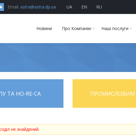
Email:
astra@astra.dp.ua
UA
EN
RU
Новини
Про Компанію
Наші послуги
У ТА HO-RE-CA
ПРОМИСЛОВИМ 
озділ не знайдений.