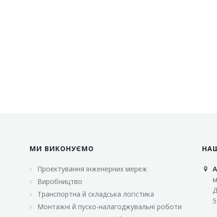
МИ ВИКОНУЄМО
НА
Проектування інженерних мереж
А
м
Виробництво
Д
Транспортна й складська логістика
5
Монтажні й пуско-налагоджувальні роботи