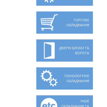
Відгуки
Автоматизація
Ліцензії, сертифікати, дипломи
Сервіс
ТОРГОВЕ
ОБЛАДНАННЯ
Відео
Модернізація
Вакансії
ДВЕРНІ БЛОКИ ТА
ВОРОТА
ТЕХНОЛОГІЧНЕ
ОБЛАДНАННЯ
ІНШЕ
ОБЛАДНАННЯ ТА