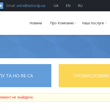
Email:
astra@astra.dp.ua
UA
EN
RU
Новини
Про Компанію
Наші послуги
У ТА HO-RE-CA
ПРОМИСЛОВИМ 
лемент не знайдено.