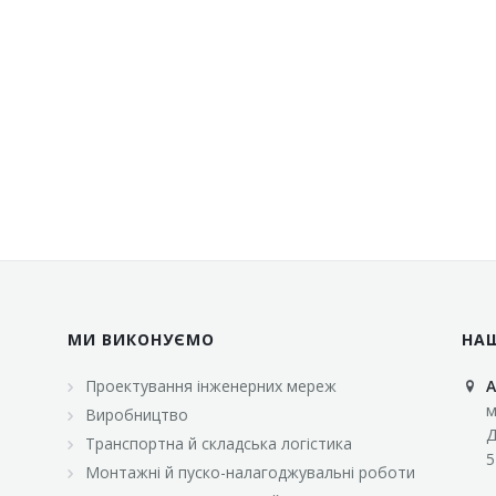
МИ ВИКОНУЄМО
НА
Проектування інженерних мереж
А
м
Виробництво
Д
Транспортна й складська логістика
5
Монтажні й пуско-налагоджувальні роботи