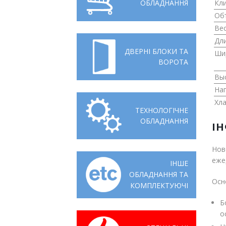
Кли
ОБЛАДНАННЯ
Об
Вес
ДВЕРНІ БЛОКИ ТА
Ши
ВОРОТА
Вы
На
Хла
ТЕХНОЛОГІЧНЕ
ОБЛАДНАННЯ
І
Нов
еже
ІНШЕ
ОБЛАДНАННЯ ТА
Осн
КОМПЛЕКТУЮЧІ
Б
о