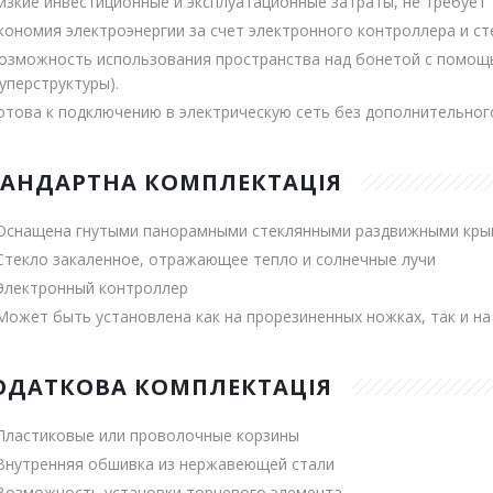
изкие инвестиционные и эксплуатационные затраты, не требует
кономия электроэнергии за счет электронного контроллера и ст
озможность использования пространства над бонетой с помощ
суперструктуры).
отова к подключению в электрическую сеть без дополнительно
ТАНДАРТНА КОМПЛЕКТАЦІЯ
Оснащена гнутыми панорамными стеклянными раздвижными кры
Стекло закаленное, отражающее тепло и солнечные лучи
Электронный контроллер
Может быть установлена как на прорезиненных ножках, так и на
ОДАТКОВА КОМПЛЕКТАЦІЯ
Пластиковые или проволочные корзины
Внутренняя обшивка из нержавеющей стали
Возможность установки торцевого элемента