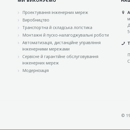
МИ ВИКОНУЄМО
НА
Проектування інженерних мереж
А
м
Виробництво
Д
Транспортна й складська логістика
5
Монтажні й пуско-налагоджувальні роботи
Автоматизація, дистанційне управління
Т
інженерними мережами
П
Сервісне й гарантійне обслуговування
С
інженерних мереж
Модернізація
© 19