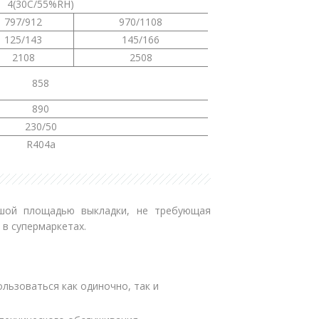
4(30С/55%RH)
797/912
970/1108
125/143
145/166
2108
2508
858
890
230/50
R404a
шой площадью выкладки, не требующая
в супермаркетах.
ользоваться как одиночно, так и