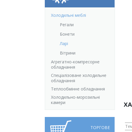
Відгуки
Автоматизація
Холодильні меблі
Ліцензії, сертифікати, дипломи
Сервіс
Регали
Бонети
Відео
Модернізація
Ларі
Вакансії
Вітрини
Агрегатно-компресорне
обладнання
Спеціалізоване холодильне
обладнання
Теплообмінне обладнання
Холодильно-морозильні
камери
Х
Те
ТОРГОВЕ