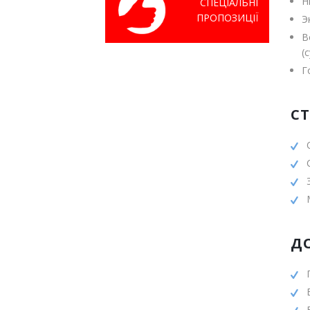
Н
СПЕЦІАЛЬНІ
ПРОПОЗИЦІЇ
Э
В
(
Г
С
Д