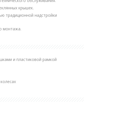
 технического обслуживания.
еклянных крышек.
ью традиционной надстройки
го монтажа.
шками и пластиковой рамкой
 колесах