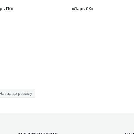
рь ГК»
«Ларь СК»
Назад до розділу