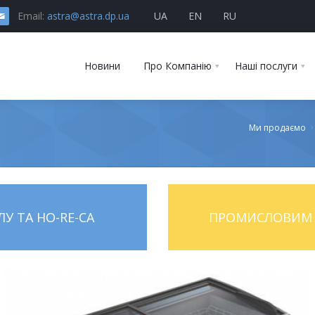
Email:
astra@astra.dp.ua
UA
EN
RU
Новини
Про Компанію
Наші послуги
Ми продаємо
У ТА HO-RE-CA
ПРОМИСЛОВИМ 