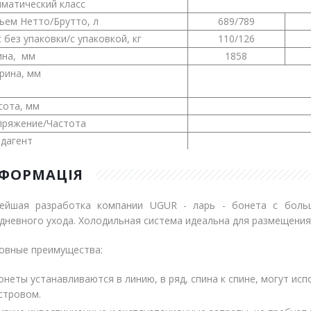
матический класс
ъем Нетто/Брутто, л
689/789
 без упаковки/с упаковкой, кг
110/126
Длина, мм
1858
рина, мм
сота, мм
пряжение/Частота
дагент
НФОРМАЦІЯ
ейшая разработка компании UGUR - ларь - бонета с боль
дневного ухода. Холодильная система идеальна для размещения 
овные преимущества:
онеты устанавливаются в линию, в ряд, спина к спине, могут исп
стровом.