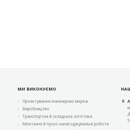
МИ ВИКОНУЄМО
НА
Проектування інженерних мереж
А
м
Виробництво
Д
Транспортна й складська логістика
5
Монтажні й пуско-налагоджувальні роботи