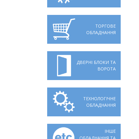
Відгуки
Автоматизація
Ліцензії, сертифікати, дипломи
Сервіс
ТОРГОВЕ
ОБЛАДНАННЯ
Відео
Модернізація
Вакансії
ДВЕРНІ БЛОКИ ТА
ВОРОТА
ТЕХНОЛОГІЧНЕ
ОБЛАДНАННЯ
ІНШЕ
ОБЛАДНАННЯ ТА