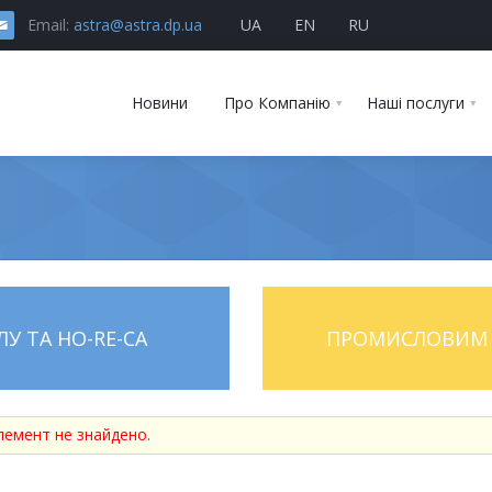
Email:
astra@astra.dp.ua
UA
EN
RU
Новини
Про Компанію
Наші послуги
У ТА HO-RE-CA
ПРОМИСЛОВИМ 
лемент не знайдено.