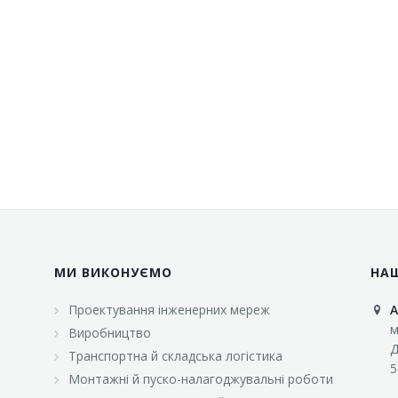
МИ ВИКОНУЄМО
НА
Проектування інженерних мереж
А
м
Виробництво
Д
Транспортна й складська логістика
5
Монтажні й пуско-налагоджувальні роботи