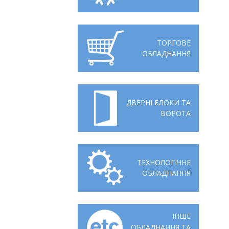
Відгуки
Автоматизація
Ліцензії, сертифікати, дипломи
Сервіс
ТОРГОВЕ
ОБЛАДНАННЯ
Відео
Модернізація
Вакансії
ДВЕРНІ БЛОКИ ТА
ВОРОТА
ТЕХНОЛОГІЧНЕ
ОБЛАДНАННЯ
ІНШЕ
ОБЛАДНАННЯ ТА