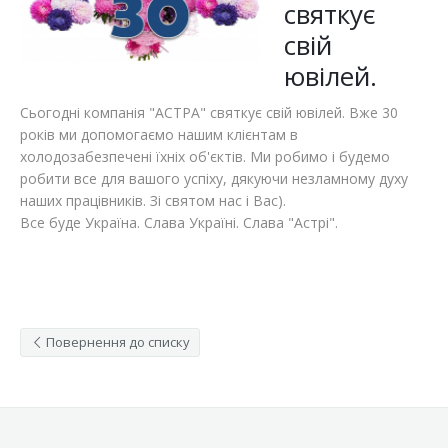
святкує
Відгуки
Автоматизація
свій
ювілей.
Ліцензії, сертифікати, дипломи
Сервіс
Сьогодні компанія "АСТРА" святкує свій ювілей. Вже 30
Відео
Модернізація
років ми допомогаємо нашим клієнтам в
холодозабезпечені їхніх об'єктів. Ми робимо і будемо
Вакансії
робити все для вашого успіху, дякуючи незламному духу
наших працівників. Зі святом нас і Вас).
Все буде Україна. Слава Україні. Слава "Астрі".
Повернення до списку