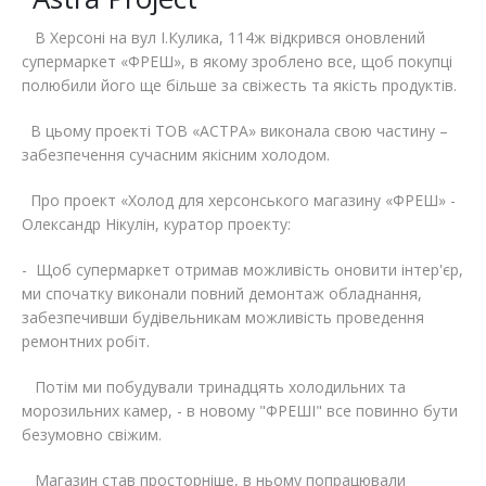
Відгуки
Автоматизація
В Херсоні на вул І.Кулика, 114ж відкрився оновлений
супермаркет «ФРЕШ», в якому зроблено все, щоб покупці
Ліцензії, сертифікати, дипломи
Сервіс
полюбили його ще більше за свіжесть та якість продуктів.
В цьому проекті ТОВ «АСТРА» виконала свою частину –
Відео
Модернізація
забезпечення сучасним якісним холодом.
Вакансії
Про проект «Холод для херсонського магазину «ФРЕШ» -
Олександр Нікулін, куратор проекту:
- Щоб супермаркет отримав можливість оновити інтер'єр,
ми спочатку виконали повний демонтаж обладнання,
забезпечивши будівельникам можливість проведення
ремонтних робіт.
Потім ми побудували тринадцять холодильних та
морозильних камер, - в новому "ФРЕШІ" все повинно бути
безумовно свіжим.
Магазин став просторніше, в ньому попрацювали