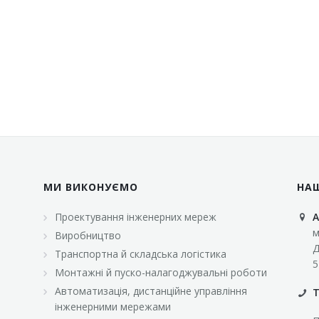
МИ ВИКОНУЄМО
НА
Проектування інженерних мереж
А
м
Виробництво
Д
Транспортна й складська логістика
5
Монтажні й пуско-налагоджувальні роботи
Автоматизація, дистанційне управління
Т
інженерними мережами