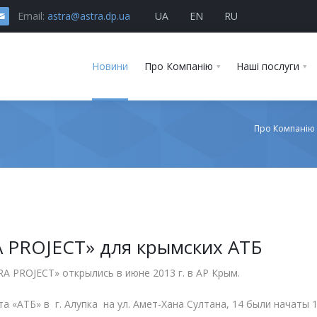
Email:
astra@astra.dp.ua
UA
EN
RU
Новини
Про Компанію
Наші послуги
Про Компанію
A PROJECT» для крымских АТБ
A PROJECT» открылись в июне 2013 г. в АР Крым.
 «АТБ» в г. Алупка на ул. Амет-Хана Султана, 14 были начаты 