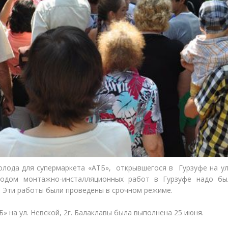
лода для супермаркета «АТБ», открывшегося в Гурзуфе на ул
ходом монтажно-инсталляционных работ в Гурзуфе надо б
. Эти работы были проведены в срочном режиме.
» на ул. Невской, 2г. Балаклавы была выполнена 25 июня.