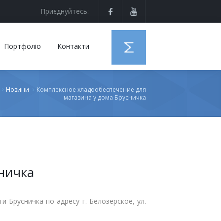
Приєднуйтесь:
Портфоліо
Контакти
Новини
Комплексное хладообеспечение для
магазина у дома Брусничка
ничка
Брусничка по адресу г. Белозерское, ул.