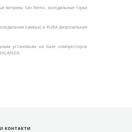
ые витрины San Remo, холодильные горки
олодильная камера) и KUBA (морозильная
ьным установкам на базе компрессоров
TEKUMSEH.
ШІ КОНТАКТИ