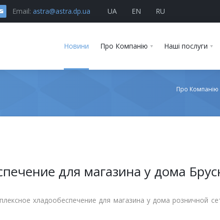
Email:
astra@astra.dp.ua
UA
EN
RU
Новини
Про Компанію
Наші послуги
Про Компанію
печение для магазина у дома Брус
ексное хладообеспечение для магазина у дома розничной сети 