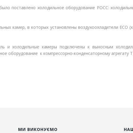
 было поставлено холодильное оборудование РОСС: холодильн
ьных камер, в которых установлены воздухоохладители ECO (х
ель и холодильные камеры подключены к выносным холодил
ное оборудование к компрессорно-конденсаторному агрегату 
МИ ВИКОНУЄМО
НА