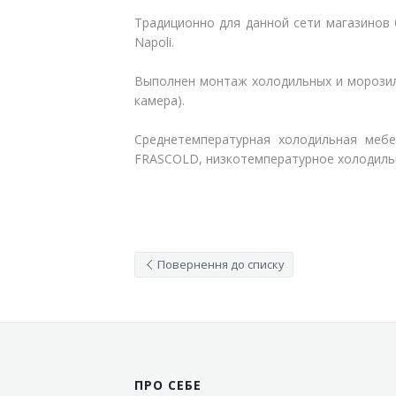
Традиционно для данной сети магазинов
Відгуки
Автоматизація
Napoli.
Ліцензії, сертифікати, дипломи
Сервіс
Выполнен монтаж холодильных и морозил
камера).
Відео
Модернізація
Среднетемпературная холодильная меб
Вакансії
FRASCOLD, низкотемпературное холодиль
Повернення до списку
ПРО СЕБЕ