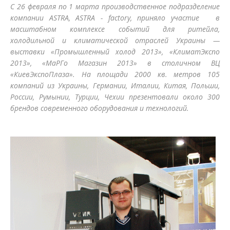
С 26 февраля по 1 марта производственное подразделение
компании ASTRA, ASTRA - factory, приняло участие в
масштабном комплексе событий для ритейла,
холодильной и климатической отраслей Украины —
выставки «Промышленный холод 2013», «КлиматЭкспо
2013», «МаРГо Магазин 2013» в столичном ВЦ
«КиевЭкспоПлаза». На площади 2000 кв. метров 105
компаний из Украины, Германии, Италии, Китая, Польши,
России, Румынии, Турции, Чехии презентовали около 300
брендов современного оборудования и технологий.