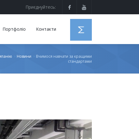
Приєднуйтесь:
Портфоліо
Контакти
мпанію
Новини
Вчимося навчати за кращими
стандартами