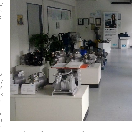
ду
тю
ві
RA
у
ий
их
ію
но
ма
ня