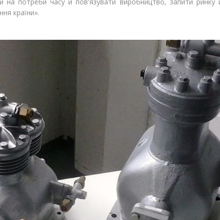
и на потреби часу й пов'язувати виробництво, запити ринку й
ня країни».