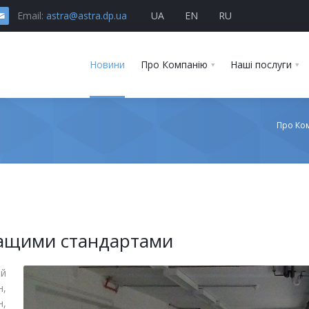
Email:
astra@astra.dp.ua
UA
EN
RU
Новини
Про Компанію
Наші послуги
Про Ко
ращими стандартами
ий
н,
н,