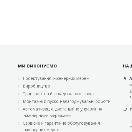
МИ ВИКОНУЄМО
НА
Проектування інженерних мереж
А
м
Виробництво
Д
Транспортна й складська логістика
5
Монтажні й пуско-налагоджувальні роботи
Автоматизація, дистанційне управління
Т
інженерними мережами
П
Сервісне й гарантійне обслуговування
С
інженерних мереж