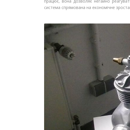
працює, вона дозволяє негайно реагуват
система спрямована на економічне зростан