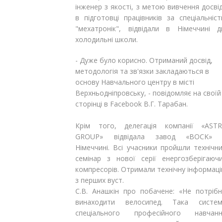
інженер з якості, з метою вивчення досві
Відгуки
Автоматизація
в підготовці працівників за спеціальніс
"мехатронік", відвідали в Німеччині д
Ліцензії, сертифікати, дипломи
Сервіс
холодильні школи.
- Дуже було корисно. Отриманий досвід,
Відео
Модернізація
методологія та зв'язки закладаються в
основу Навчального центру в місті
Вакансії
Верхньодніпровську, - повідомляє на своїй
сторінці в Facebook В.Г. Тарабан.
Крім того, делегація компанії «AST
GROUP» відвідала завод «BOCK» 
Німеччині. Всі учасники пройшли технічн
семінар з нової серії енергозберігаюч
компресорів. Отримали технічну інформац
з перших вуст.
С.В. Анашкін про побачене: «Не потріб
винаходити велосипед. Така систе
спеціального професійного навчан