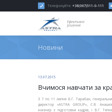
Телефонуйте:
+38(067)511-0-111
Ефективні
рішення
Новини
Новини
Про Компанію
Наші послуги
Історія компанії
Портфоліо
Політика, принципи й цінності
Проектування
13.07.2015
Вчимося навчати за к
Контакти
Наша команда
Виробництво
Наші Клієнти
Логістика
З 7 по 11 липня В.Г. Тарабан, генеральн
директор «ASTRA GROUP», С.В. Анашкі
Наші Партнери
Монтаж і налагодження
інженер з підготовки кадрів, і В.Г. Тяпкі