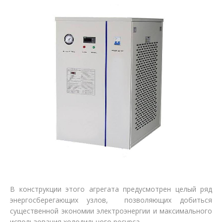
Відгуки
Автоматизація
Ліцензії, сертифікати, дипломи
Сервіс
Відео
Модернізація
Вакансії
В конструкции этого агрегата предусмотрен целый ряд
энергосберегающих узлов, позволяющих добиться
существенной экономии электроэнергии и максимального
использования холодильного ресурса.