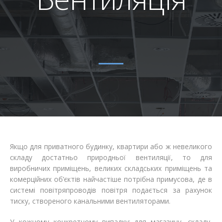
Відгуки
Автоматизація
Ліцензії, сертифікати, дипломи
Сервіс
Відео
Модернізація
Вакансії
Якщо для приватного будинку, квартири або ж невеликого
складу достатньо природньої вентиляції, то для
виробничих приміщень, великих складських приміщень та
комерційних об’єктів найчастіше потрібна примусова, де в
системі повітряпроводів повітря подається за рахунок
тиску, створеного канальними вентиляторами.
У кожному конкретному випадку: для магазину, складу,