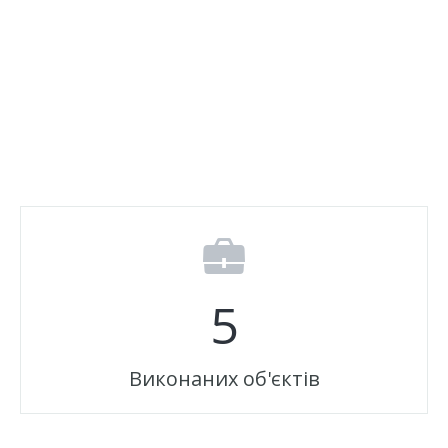
Відгуки
Автоматизація
Ліцензії, сертифікати, дипломи
Сервіс
Відео
Модернізація
Вакансії
5
Виконаних об'єктів