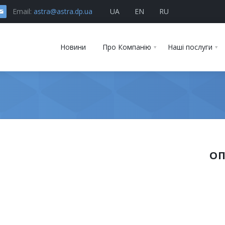
Email:
astra@astra.dp.ua
UA
EN
RU
Новини
Про Компанію
Наші послуги
О