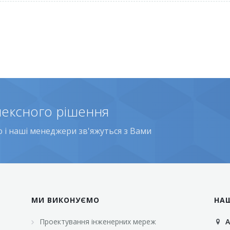
лексного рішення
і наші менеджери зв'яжуться з Вами
МИ ВИКОНУЄМО
НА
Проектування інженерних мереж
А