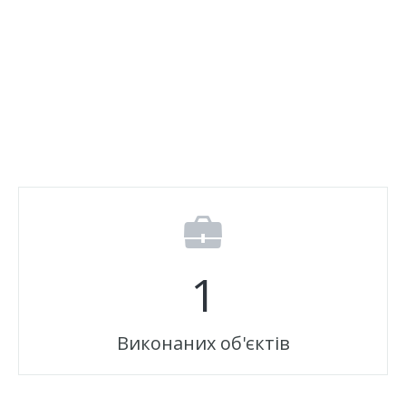
Відгуки
Автоматизація
Ліцензії, сертифікати, дипломи
Сервіс
Відео
Модернізація
Вакансії
1
Виконаних об'єктів