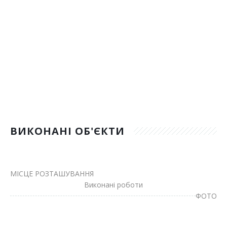
Відгуки
Автоматизація
Ліцензії, сертифікати, дипломи
Сервіс
Відео
Модернізація
Вакансії
ВИКОНАНІ ОБ'ЄКТИ
МІСЦЕ РОЗТАШУВАННЯ
Виконані роботи
ФОТО