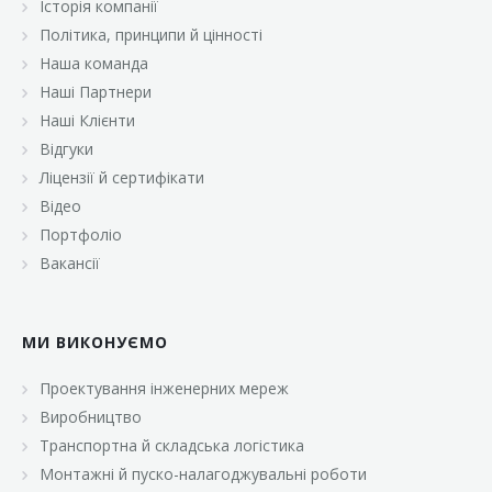
Історія компанії
«Брусничка»
Політика, принципи й цінності
«Велика Кишеня»
Наша команда
Наші Партнери
«Велмарт»
Наші Клієнти
«ВК Select»
Відгуки
Ліцензії й сертифікати
«ВК Експресс»
Відео
«Гуртовня»
Портфоліо
Вакансії
«Дон Марэ»
«Караван»
МИ ВИКОНУЄМО
«Класс»
«Континент»
Проектування інженерних мереж
Виробництво
«Лавина»
Транспортна й складська логістика
«Малинка»
Монтажні й пуско-налагоджувальні роботи