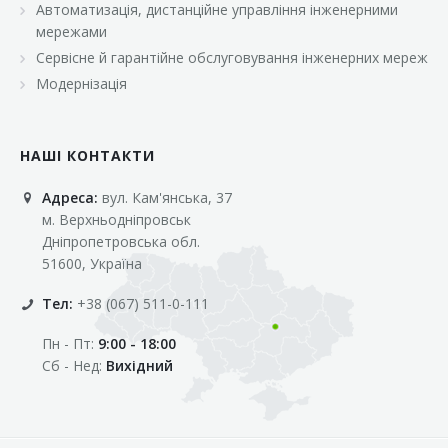
Автоматизація, дистанційне управління інженерними
«Марс»
мережами
«Оптовичок»
Сервісне й гарантійне обслуговування інженерних мереж
Модернізація
«Пік»
«Рост»
НАШІ КОНТАКТИ
«Свіжачок»
Адреса:
вул. Кам'янська, 37
«Сільпо»
м. Верхньодніпровськ
«Фора»
Дніпропетровська обл.
51600, Україна
«Фреш»
Тел:
+38 (067) 511-0-111
«Фуршет»
Пн - Пт:
9:00 - 18:00
«Цент»
Сб - Нед:
Вихідний
«Эко-маркет»
Інші клієнти