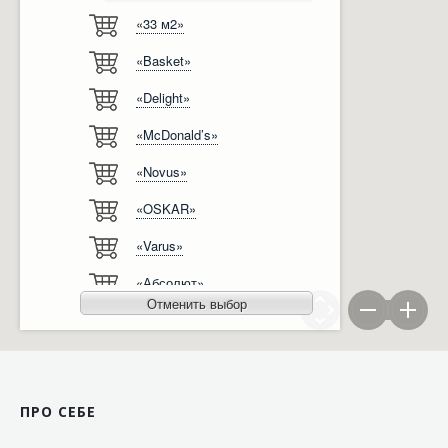
«33 м2»
Відгуки
Автоматизація
«Basket»
Ліцензії, сертифікати, дипломи
Сервіс
«Delight»
Відео
Модернізація
«McDonald’s»
Вакансії
«Novus»
«OSKAR»
«Varus»
«Абсолют»
Отменить выбор
«Агро-Овен»
«АТБ-Маркет»
«Ашан»
ПРО СЕБЕ
«Бімаркет»