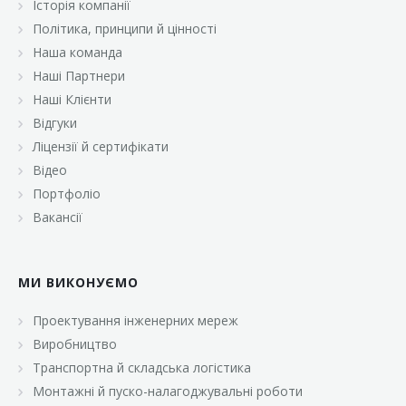
Історія компанії
«Брусничка»
Політика, принципи й цінності
«Велика Кишеня»
Наша команда
Наші Партнери
«Велмарт»
Наші Клієнти
«ВК Select»
Відгуки
Ліцензії й сертифікати
«ВК Експресс»
Відео
«Гуртовня»
Портфоліо
Вакансії
«Дон Марэ»
«Караван»
МИ ВИКОНУЄМО
«Класс»
«Континент»
Проектування інженерних мереж
Виробництво
«Лавина»
Транспортна й складська логістика
«Малинка»
Монтажні й пуско-налагоджувальні роботи