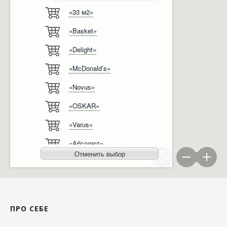
«33 м2»
Відгуки
Автоматизація
«Basket»
Ліцензії, сертифікати, дипломи
Сервіс
«Delight»
Відео
Модернізація
«McDonald’s»
Вакансії
«Novus»
«OSKAR»
«Varus»
«Абсолют»
Отменить выбор
«Агро-Овен»
«АТБ-Маркет»
«Ашан»
ПРО СЕБЕ
«Бімаркет»