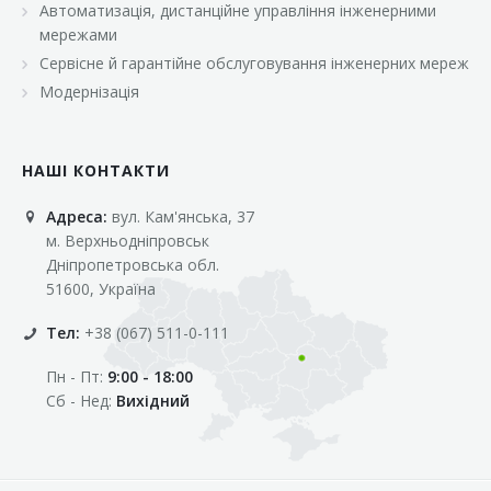
Автоматизація, дистанційне управління інженерними
«Марс»
мережами
«Оптовичок»
Сервісне й гарантійне обслуговування інженерних мереж
Модернізація
«Пік»
«Рост»
НАШІ КОНТАКТИ
«Свіжачок»
Адреса:
вул. Кам'янська, 37
«Сільпо»
м. Верхньодніпровськ
«Фора»
Дніпропетровська обл.
51600, Україна
«Фреш»
Тел:
+38 (067) 511-0-111
«Фуршет»
Пн - Пт:
9:00 - 18:00
«Цент»
Сб - Нед:
Вихідний
«Эко-маркет»
Інші клієнти