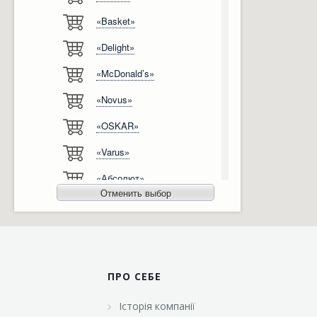
«Basket»
Відгуки
Автоматизація
«Delight»
Ліцензії, сертифікати, дипломи
Сервіс
«McDonald’s»
Відео
Модернізація
«Novus»
Вакансії
«OSKAR»
«Varus»
«Абсолют»
Отменить выбор
«Агро-Овен»
«АТБ-Маркет»
«Ашан»
ПРО СЕБЕ
«Бімаркет»
Історія компанії
«Брусничка»