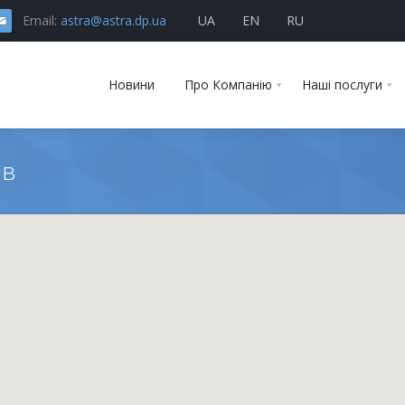
Email:
astra@astra.dp.ua
UA
EN
RU
Новини
Про Компанію
Наші послуги
ів