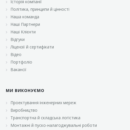
Історія компанії
«Брусничка»
Політика, принципи й цінності
«Велика Кишеня»
Наша команда
Наші Партнери
«Велмарт»
Наші Клієнти
«ВК Select»
Відгуки
Ліцензії й сертифікати
«ВК Експресс»
Відео
«Гуртовня»
Портфоліо
Вакансії
«Дон Марэ»
«Караван»
МИ ВИКОНУЄМО
«Класс»
«Континент»
Проектування інженерних мереж
Виробництво
«Лавина»
Транспортна й складська логістика
«Малинка»
Монтажні й пуско-налагоджувальні роботи