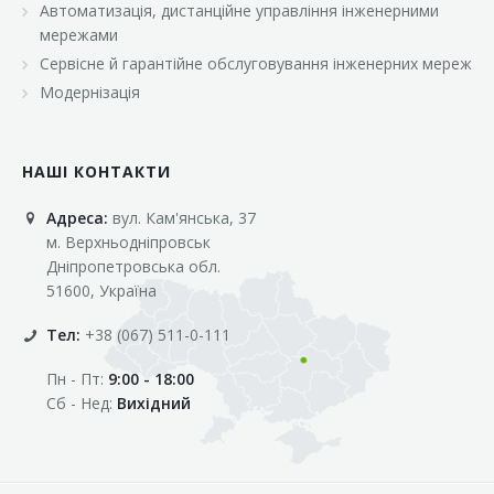
Автоматизація, дистанційне управління інженерними
«Марс»
мережами
«Оптовичок»
Сервісне й гарантійне обслуговування інженерних мереж
Модернізація
«Пік»
«Рост»
НАШІ КОНТАКТИ
«Свіжачок»
Адреса:
вул. Кам'янська, 37
«Сільпо»
м. Верхньодніпровськ
«Фора»
Дніпропетровська обл.
51600, Україна
«Фреш»
Тел:
+38 (067) 511-0-111
«Фуршет»
Пн - Пт:
9:00 - 18:00
«Цент»
Сб - Нед:
Вихідний
«Эко-маркет»
Інші клієнти