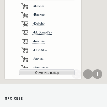
«33 м2»
Відгуки
Автоматизація
«Basket»
Ліцензії, сертифікати, дипломи
Сервіс
«Delight»
Відео
Модернізація
«McDonald’s»
Вакансії
«Novus»
«OSKAR»
«Varus»
«Абсолют»
Отменить выбор
«Агро-Овен»
«АТБ-Маркет»
«Ашан»
ПРО СЕБЕ
«Бімаркет»