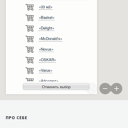
«33 м2»
Відгуки
Автоматизація
«Basket»
Ліцензії, сертифікати, дипломи
Сервіс
«Delight»
Відео
Модернізація
«McDonald’s»
Вакансії
«Novus»
«OSKAR»
«Varus»
«Абсолют»
Отменить выбор
«Агро-Овен»
«АТБ-Маркет»
«Ашан»
ПРО СЕБЕ
«Бімаркет»