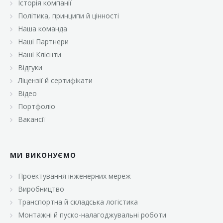
Історія компанії
«Брусничка»
Політика, принципи й цінності
«Велика Кишеня»
Наша команда
Наші Партнери
«Велмарт»
Наші Клієнти
«ВК Select»
Відгуки
Ліцензії й сертифікати
«ВК Експресс»
Відео
«Гуртовня»
Портфоліо
Вакансії
«Дон Марэ»
«Караван»
МИ ВИКОНУЄМО
«Класс»
«Континент»
Проектування інженерних мереж
Виробництво
«Лавина»
Транспортна й складська логістика
«Малинка»
Монтажні й пуско-налагоджувальні роботи