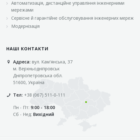
Автоматизація, дистанційне управління інженерними
«Марс»
мережами
«Оптовичок»
Сервісне й гарантійне обслуговування інженерних мереж
Модернізація
«Пік»
«Рост»
НАШІ КОНТАКТИ
«Свіжачок»
Адреса:
вул. Кам'янська, 37
«Сільпо»
м. Верхньодніпровськ
«Фора»
Дніпропетровська обл.
51600, Україна
«Фреш»
Тел:
+38 (067) 511-0-111
«Фуршет»
Пн - Пт:
9:00 - 18:00
«Цент»
Сб - Нед:
Вихідний
«Эко-маркет»
Інші клієнти