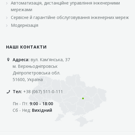
Автоматизація, дистанційне управління інженерними
«Марс»
мережами
«Оптовичок»
Сервісне й гарантійне обслуговування інженерних мереж
Модернізація
«Пік»
«Рост»
НАШІ КОНТАКТИ
«Свіжачок»
Адреса:
вул. Кам'янська, 37
«Сільпо»
м. Верхньодніпровськ
«Фора»
Дніпропетровська обл.
51600, Україна
«Фреш»
Тел:
+38 (067) 511-0-111
«Фуршет»
Пн - Пт:
9:00 - 18:00
«Цент»
Сб - Нед:
Вихідний
«Эко-маркет»
Інші клієнти