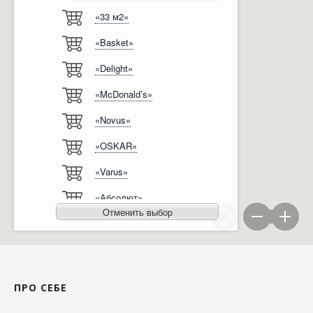
«33 м2»
Відгуки
Автоматизація
«Basket»
Ліцензії, сертифікати, дипломи
Сервіс
«Delight»
Відео
Модернізація
«McDonald’s»
Вакансії
«Novus»
«OSKAR»
«Varus»
«Абсолют»
Отменить выбор
«Агро-Овен»
«АТБ-Маркет»
«Ашан»
ПРО СЕБЕ
«Бімаркет»