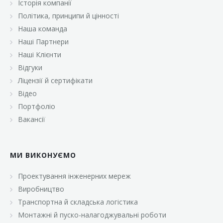
Історія компанії
«Брусничка»
Політика, принципи й цінності
«Велика Кишеня»
Наша команда
Наші Партнери
«Велмарт»
Наші Клієнти
«ВК Select»
Відгуки
Ліцензії й сертифікати
«ВК Експресс»
Відео
«Гуртовня»
Портфоліо
Вакансії
«Дон Марэ»
«Караван»
МИ ВИКОНУЄМО
«Класс»
«Континент»
Проектування інженерних мереж
Виробництво
«Лавина»
Транспортна й складська логістика
«Малинка»
Монтажні й пуско-налагоджувальні роботи