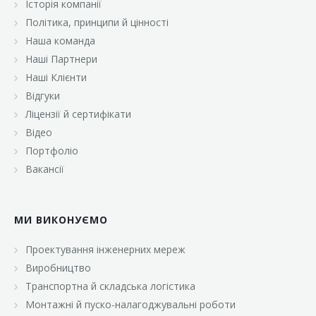
Історія компанії
«Брусничка»
Політика, принципи й цінності
«Велика Кишеня»
Наша команда
Наші Партнери
«Велмарт»
Наші Клієнти
«ВК Select»
Відгуки
Ліцензії й сертифікати
«ВК Експресс»
Відео
«Гуртовня»
Портфоліо
Вакансії
«Дон Марэ»
«Караван»
МИ ВИКОНУЄМО
«Класс»
«Континент»
Проектування інженерних мереж
Виробництво
«Лавина»
Транспортна й складська логістика
«Малинка»
Монтажні й пуско-налагоджувальні роботи