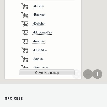
«33 м2»
Відгуки
Автоматизація
«Basket»
Ліцензії, сертифікати, дипломи
Сервіс
«Delight»
Відео
Модернізація
«McDonald’s»
Вакансії
«Novus»
«OSKAR»
«Varus»
«Абсолют»
Отменить выбор
«Агро-Овен»
«АТБ-Маркет»
«Ашан»
ПРО СЕБЕ
«Бімаркет»