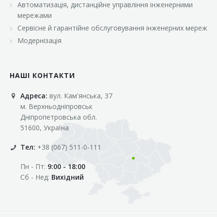
Автоматизація, дистанційне управління інженерними
«Марс»
мережами
«Оптовичок»
Сервісне й гарантійне обслуговування інженерних мереж
Модернізація
«Пік»
«Рост»
НАШІ КОНТАКТИ
«Свіжачок»
Адреса:
вул. Кам'янська, 37
«Сільпо»
м. Верхньодніпровськ
«Фора»
Дніпропетровська обл.
51600, Україна
«Фреш»
Тел:
+38 (067) 511-0-111
«Фуршет»
Пн - Пт:
9:00 - 18:00
«Цент»
Сб - Нед:
Вихідний
«Эко-маркет»
Інші клієнти