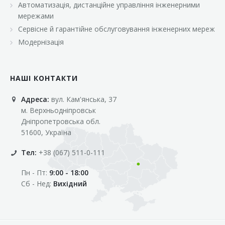
Автоматизація, дистанційне управління інженерними
«Марс»
мережами
«Оптовичок»
Сервісне й гарантійне обслуговування інженерних мереж
Модернізація
«Пік»
«Рост»
НАШІ КОНТАКТИ
«Свіжачок»
Адреса:
вул. Кам'янська, 37
«Сільпо»
м. Верхньодніпровськ
«Фора»
Дніпропетровська обл.
51600, Україна
«Фреш»
Тел:
+38 (067) 511-0-111
«Фуршет»
Пн - Пт:
9:00 - 18:00
«Цент»
Сб - Нед:
Вихідний
«Эко-маркет»
Інші клієнти