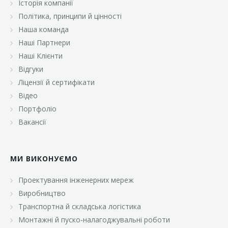
Історія компанії
«Брусничка»
Політика, принципи й цінності
«Велика Кишеня»
Наша команда
Наші Партнери
«Велмарт»
Наші Клієнти
«ВК Select»
Відгуки
Ліцензії й сертифікати
«ВК Експресс»
Відео
«Гуртовня»
Портфоліо
Вакансії
«Дон Марэ»
«Караван»
МИ ВИКОНУЄМО
«Класс»
«Континент»
Проектування інженерних мереж
Виробництво
«Лавина»
Транспортна й складська логістика
«Малинка»
Монтажні й пуско-налагоджувальні роботи