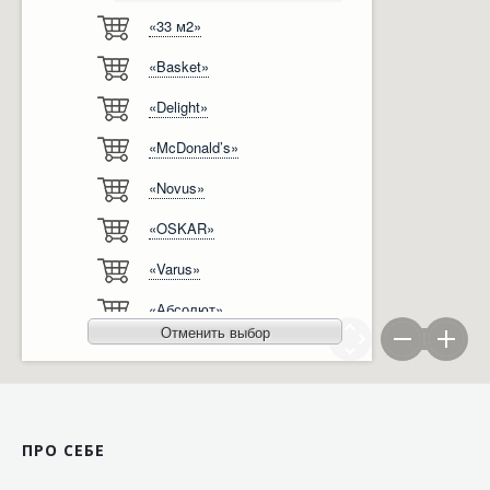
«33 м2»
Відгуки
Автоматизація
«Basket»
Ліцензії, сертифікати, дипломи
Сервіс
«Delight»
Відео
Модернізація
«McDonald’s»
Вакансії
«Novus»
«OSKAR»
«Varus»
«Абсолют»
Отменить выбор
«Агро-Овен»
«АТБ-Маркет»
«Ашан»
ПРО СЕБЕ
«Бімаркет»