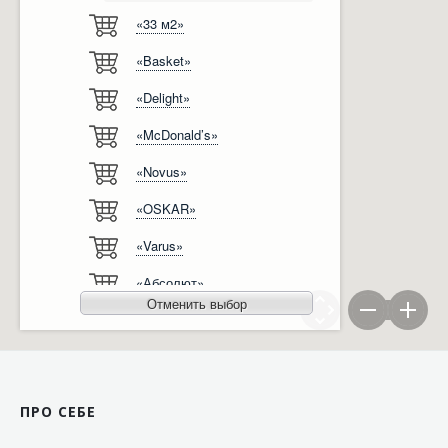
«33 м2»
Відгуки
Автоматизація
«Basket»
Ліцензії, сертифікати, дипломи
Сервіс
«Delight»
Відео
Модернізація
«McDonald’s»
Вакансії
«Novus»
«OSKAR»
«Varus»
«Абсолют»
Отменить выбор
«Агро-Овен»
«АТБ-Маркет»
«Ашан»
ПРО СЕБЕ
«Бімаркет»