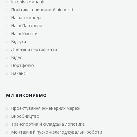
Історія компанії
«Брусничка»
Політика, принципи й цінності
«Велика Кишеня»
Наша команда
Наші Партнери
«Велмарт»
Наші Клієнти
«ВК Select»
Відгуки
Ліцензії й сертифікати
«ВК Експресс»
Відео
«Гуртовня»
Портфоліо
Вакансії
«Дон Марэ»
«Караван»
МИ ВИКОНУЄМО
«Класс»
«Континент»
Проектування інженерних мереж
Виробництво
«Лавина»
Транспортна й складська логістика
«Малинка»
Монтажні й пуско-налагоджувальні роботи