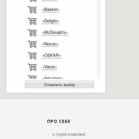
«Basket»
Відгуки
Автоматизація
«Delight»
Ліцензії, сертифікати, дипломи
Сервіс
«McDonald’s»
Відео
Модернізація
«Novus»
Вакансії
«OSKAR»
«Varus»
«Абсолют»
Отменить выбор
«Агро-Овен»
«АТБ-Маркет»
«Ашан»
ПРО СЕБЕ
«Бімаркет»
Історія компанії
«Брусничка»