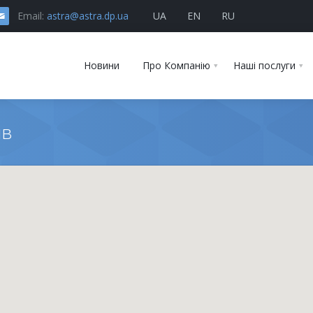
Email:
astra@astra.dp.ua
UA
EN
RU
Новини
Про Компанію
Наші послуги
ів