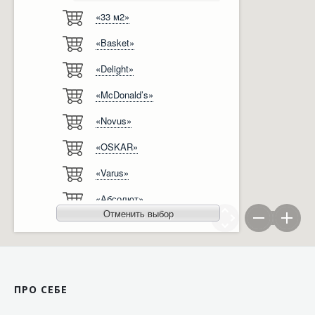
«33 м2»
Відгуки
Автоматизація
«Basket»
Ліцензії, сертифікати, дипломи
Сервіс
«Delight»
Відео
Модернізація
«McDonald’s»
Вакансії
«Novus»
«OSKAR»
«Varus»
«Абсолют»
Отменить выбор
«Агро-Овен»
«АТБ-Маркет»
«Ашан»
ПРО СЕБЕ
«Бімаркет»