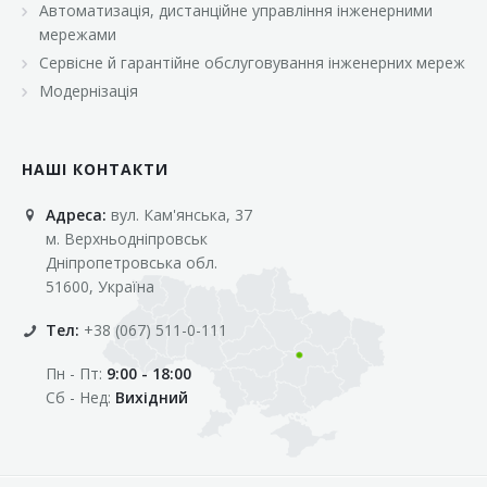
Автоматизація, дистанційне управління інженерними
«Марс»
мережами
«Оптовичок»
Сервісне й гарантійне обслуговування інженерних мереж
Модернізація
«Пік»
«Рост»
НАШІ КОНТАКТИ
«Свіжачок»
Адреса:
вул. Кам'янська, 37
«Сільпо»
м. Верхньодніпровськ
«Фора»
Дніпропетровська обл.
51600, Україна
«Фреш»
Тел:
+38 (067) 511-0-111
«Фуршет»
Пн - Пт:
9:00 - 18:00
«Цент»
Сб - Нед:
Вихідний
«Эко-маркет»
Інші клієнти