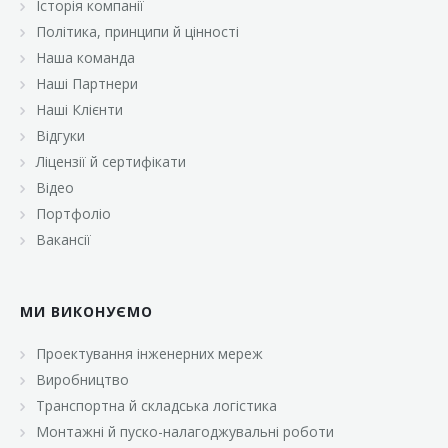
Історія компанії
«Брусничка»
Політика, принципи й цінності
«Велика Кишеня»
Наша команда
Наші Партнери
«Велмарт»
Наші Клієнти
«ВК Select»
Відгуки
Ліцензії й сертифікати
«ВК Експресс»
Відео
«Гуртовня»
Портфоліо
Вакансії
«Дон Марэ»
«Караван»
МИ ВИКОНУЄМО
«Класс»
«Континент»
Проектування інженерних мереж
Виробництво
«Лавина»
Транспортна й складська логістика
«Малинка»
Монтажні й пуско-налагоджувальні роботи