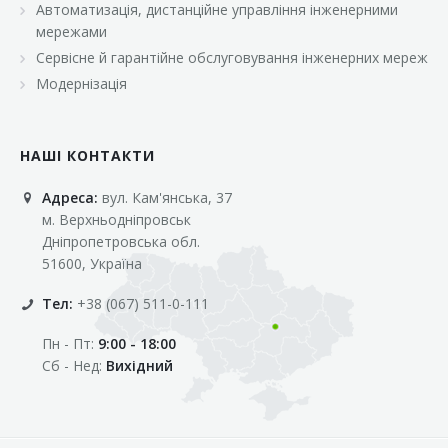
Автоматизація, дистанційне управління інженерними
«Марс»
мережами
«Оптовичок»
Сервісне й гарантійне обслуговування інженерних мереж
Модернізація
«Пік»
«Рост»
НАШІ КОНТАКТИ
«Свіжачок»
Адреса:
вул. Кам'янська, 37
«Сільпо»
м. Верхньодніпровськ
«Фора»
Дніпропетровська обл.
51600, Україна
«Фреш»
Тел:
+38 (067) 511-0-111
«Фуршет»
Пн - Пт:
9:00 - 18:00
«Цент»
Сб - Нед:
Вихідний
«Эко-маркет»
Інші клієнти