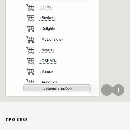
«33 м2»
Відгуки
Автоматизація
«Basket»
Ліцензії, сертифікати, дипломи
Сервіс
«Delight»
Відео
Модернізація
«McDonald’s»
Вакансії
«Novus»
«OSKAR»
«Varus»
«Абсолют»
Отменить выбор
«Агро-Овен»
«АТБ-Маркет»
«Ашан»
ПРО СЕБЕ
«Бімаркет»