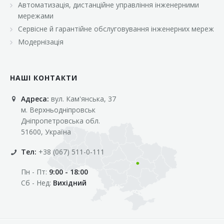
Автоматизація, дистанційне управління інженерними
«Марс»
мережами
«Оптовичок»
Сервісне й гарантійне обслуговування інженерних мереж
Модернізація
«Пік»
«Рост»
НАШІ КОНТАКТИ
«Свіжачок»
Адреса:
вул. Кам'янська, 37
«Сільпо»
м. Верхньодніпровськ
«Фора»
Дніпропетровська обл.
51600, Україна
«Фреш»
Тел:
+38 (067) 511-0-111
«Фуршет»
Пн - Пт:
9:00 - 18:00
«Цент»
Сб - Нед:
Вихідний
«Эко-маркет»
Інші клієнти