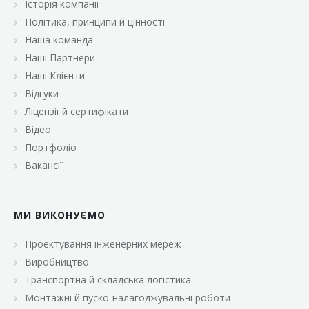
Історія компанії
«Брусничка»
Політика, принципи й цінності
«Велика Кишеня»
Наша команда
Наші Партнери
«Велмарт»
Наші Клієнти
«ВК Select»
Відгуки
Ліцензії й сертифікати
«ВК Експресс»
Відео
«Гуртовня»
Портфоліо
Вакансії
«Дон Марэ»
«Караван»
МИ ВИКОНУЄМО
«Класс»
«Континент»
Проектування інженерних мереж
Виробництво
«Лавина»
Транспортна й складська логістика
«Малинка»
Монтажні й пуско-налагоджувальні роботи