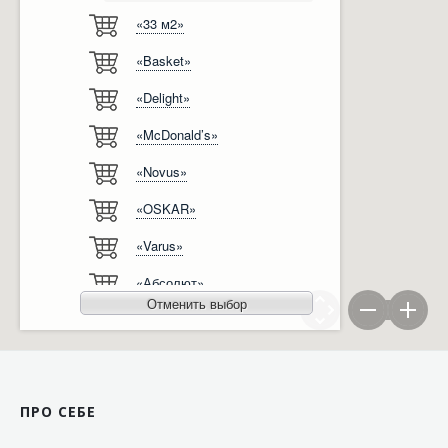
«33 м2»
Відгуки
Автоматизація
«Basket»
Ліцензії, сертифікати, дипломи
Сервіс
«Delight»
Відео
Модернізація
«McDonald’s»
Вакансії
«Novus»
«OSKAR»
«Varus»
«Абсолют»
Отменить выбор
«Агро-Овен»
«АТБ-Маркет»
«Ашан»
ПРО СЕБЕ
«Бімаркет»