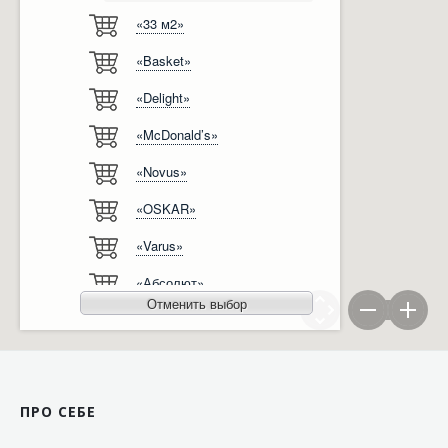
«33 м2»
Відгуки
Автоматизація
«Basket»
Ліцензії, сертифікати, дипломи
Сервіс
«Delight»
Відео
Модернізація
«McDonald’s»
Вакансії
«Novus»
«OSKAR»
«Varus»
«Абсолют»
Отменить выбор
«Агро-Овен»
«АТБ-Маркет»
«Ашан»
ПРО СЕБЕ
«Бімаркет»