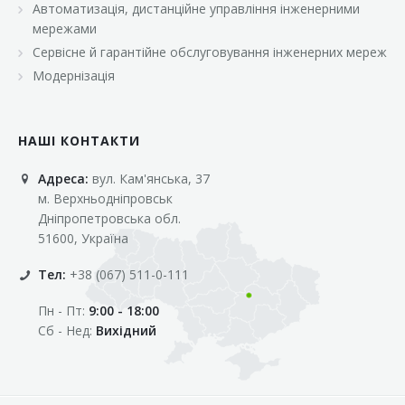
Автоматизація, дистанційне управління інженерними
«Марс»
мережами
«Оптовичок»
Сервісне й гарантійне обслуговування інженерних мереж
Модернізація
«Пік»
«Рост»
НАШІ КОНТАКТИ
«Свіжачок»
Адреса:
вул. Кам'янська, 37
«Сільпо»
м. Верхньодніпровськ
«Фора»
Дніпропетровська обл.
51600, Україна
«Фреш»
Тел:
+38 (067) 511-0-111
«Фуршет»
Пн - Пт:
9:00 - 18:00
«Цент»
Сб - Нед:
Вихідний
«Эко-маркет»
Інші клієнти