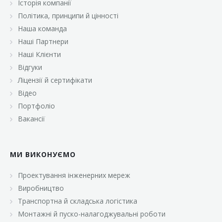
Історія компанії
«Брусничка»
Політика, принципи й цінності
«Велика Кишеня»
Наша команда
Наші Партнери
«Велмарт»
Наші Клієнти
«ВК Select»
Відгуки
Ліцензії й сертифікати
«ВК Експресс»
Відео
«Гуртовня»
Портфоліо
Вакансії
«Дон Марэ»
«Караван»
МИ ВИКОНУЄМО
«Класс»
«Континент»
Проектування інженерних мереж
Виробництво
«Лавина»
Транспортна й складська логістика
«Малинка»
Монтажні й пуско-налагоджувальні роботи