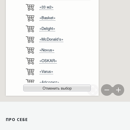
«33 м2»
Відгуки
Автоматизація
«Basket»
Ліцензії, сертифікати, дипломи
Сервіс
«Delight»
Відео
Модернізація
«McDonald’s»
Вакансії
«Novus»
«OSKAR»
«Varus»
«Абсолют»
Отменить выбор
«Агро-Овен»
«АТБ-Маркет»
«Ашан»
ПРО СЕБЕ
«Бімаркет»