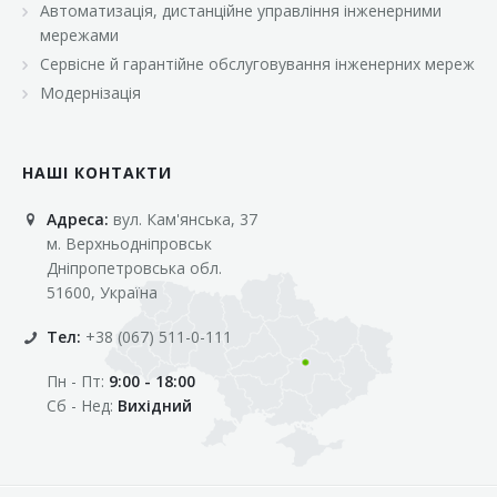
Автоматизація, дистанційне управління інженерними
«Марс»
мережами
«Оптовичок»
Сервісне й гарантійне обслуговування інженерних мереж
Модернізація
«Пік»
«Рост»
НАШІ КОНТАКТИ
«Свіжачок»
Адреса:
вул. Кам'янська, 37
«Сільпо»
м. Верхньодніпровськ
«Фора»
Дніпропетровська обл.
51600, Україна
«Фреш»
Тел:
+38 (067) 511-0-111
«Фуршет»
Пн - Пт:
9:00 - 18:00
«Цент»
Сб - Нед:
Вихідний
«Эко-маркет»
Інші клієнти