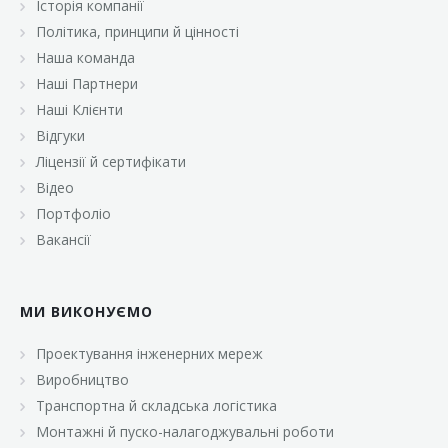
Історія компанії
«Брусничка»
Політика, принципи й цінності
«Велика Кишеня»
Наша команда
Наші Партнери
«Велмарт»
Наші Клієнти
«ВК Select»
Відгуки
Ліцензії й сертифікати
«ВК Експресс»
Відео
«Гуртовня»
Портфоліо
Вакансії
«Дон Марэ»
«Караван»
МИ ВИКОНУЄМО
«Класс»
«Континент»
Проектування інженерних мереж
Виробництво
«Лавина»
Транспортна й складська логістика
«Малинка»
Монтажні й пуско-налагоджувальні роботи