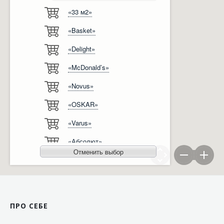
«33 м2»
Відгуки
Автоматизація
«Basket»
Ліцензії, сертифікати, дипломи
Сервіс
«Delight»
Відео
Модернізація
«McDonald’s»
Вакансії
«Novus»
«OSKAR»
«Varus»
«Абсолют»
Отменить выбор
«Агро-Овен»
«АТБ-Маркет»
«Ашан»
ПРО СЕБЕ
«Бімаркет»