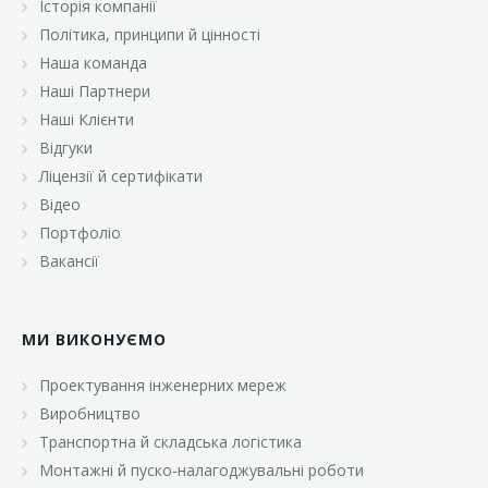
Історія компанії
«Брусничка»
Політика, принципи й цінності
«Велика Кишеня»
Наша команда
Наші Партнери
«Велмарт»
Наші Клієнти
«ВК Select»
Відгуки
Ліцензії й сертифікати
«ВК Експресс»
Відео
«Гуртовня»
Портфоліо
Вакансії
«Дон Марэ»
«Караван»
МИ ВИКОНУЄМО
«Класс»
«Континент»
Проектування інженерних мереж
Виробництво
«Лавина»
Транспортна й складська логістика
«Малинка»
Монтажні й пуско-налагоджувальні роботи