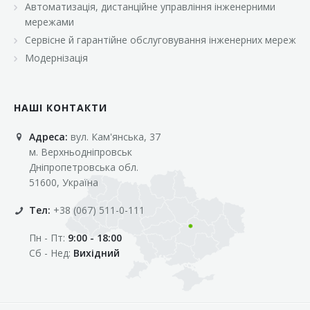
Автоматизація, дистанційне управління інженерними
«Марс»
мережами
«Оптовичок»
Сервісне й гарантійне обслуговування інженерних мереж
Модернізація
«Пік»
«Рост»
НАШІ КОНТАКТИ
«Свіжачок»
Адреса:
вул. Кам'янська, 37
«Сільпо»
м. Верхньодніпровськ
«Фора»
Дніпропетровська обл.
51600, Україна
«Фреш»
Тел:
+38 (067) 511-0-111
«Фуршет»
Пн - Пт:
9:00 - 18:00
«Цент»
Сб - Нед:
Вихідний
«Эко-маркет»
Інші клієнти