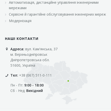
Автоматизація, дистанційне управління інженерними
«Марс»
мережами
«Оптовичок»
Сервісне й гарантійне обслуговування інженерних мереж
Модернізація
«Пік»
«Рост»
НАШІ КОНТАКТИ
«Свіжачок»
Адреса:
вул. Кам'янська, 37
«Сільпо»
м. Верхньодніпровськ
«Фора»
Дніпропетровська обл.
51600, Україна
«Фреш»
Тел:
+38 (067) 511-0-111
«Фуршет»
Пн - Пт:
9:00 - 18:00
«Цент»
Сб - Нед:
Вихідний
«Эко-маркет»
Інші клієнти