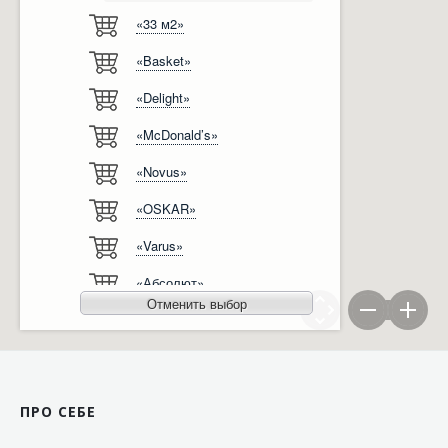
«33 м2»
Відгуки
Автоматизація
«Basket»
Ліцензії, сертифікати, дипломи
Сервіс
«Delight»
Відео
Модернізація
«McDonald’s»
Вакансії
«Novus»
«OSKAR»
«Varus»
«Абсолют»
Отменить выбор
«Агро-Овен»
«АТБ-Маркет»
«Ашан»
ПРО СЕБЕ
«Бімаркет»