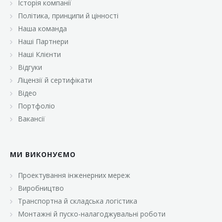
Історія компанії
«Брусничка»
Політика, принципи й цінності
«Велика Кишеня»
Наша команда
Наші Партнери
«Велмарт»
Наші Клієнти
«ВК Select»
Відгуки
Ліцензії й сертифікати
«ВК Експресс»
Відео
«Гуртовня»
Портфоліо
Вакансії
«Дон Марэ»
«Караван»
МИ ВИКОНУЄМО
«Класс»
«Континент»
Проектування інженерних мереж
Виробництво
«Лавина»
Транспортна й складська логістика
«Малинка»
Монтажні й пуско-налагоджувальні роботи