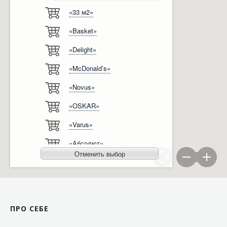
«33 м2»
Відгуки
Автоматизація
«Basket»
Ліцензії, сертифікати, дипломи
Сервіс
«Delight»
Відео
Модернізація
«McDonald’s»
Вакансії
«Novus»
«OSKAR»
«Varus»
«Абсолют»
Отменить выбор
«Агро-Овен»
«АТБ-Маркет»
«Ашан»
ПРО СЕБЕ
«Бімаркет»