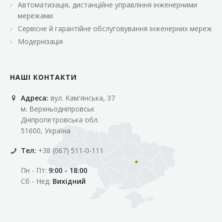
Автоматизація, дистанційне управління інженерними
«Марс»
мережами
«Оптовичок»
Сервісне й гарантійне обслуговування інженерних мереж
Модернізація
«Пік»
«Рост»
НАШІ КОНТАКТИ
«Свіжачок»
Адреса:
вул. Кам'янська, 37
«Сільпо»
м. Верхньодніпровськ
«Фора»
Дніпропетровська обл.
51600, Україна
«Фреш»
Тел:
+38 (067) 511-0-111
«Фуршет»
Пн - Пт:
9:00 - 18:00
«Цент»
Сб - Нед:
Вихідний
«Эко-маркет»
Інші клієнти