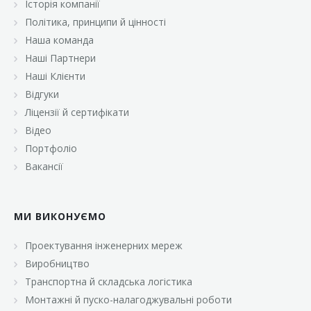
Історія компанії
«Брусничка»
Політика, принципи й цінності
«Велика Кишеня»
Наша команда
Наші Партнери
«Велмарт»
Наші Клієнти
«ВК Select»
Відгуки
Ліцензії й сертифікати
«ВК Експресс»
Відео
«Гуртовня»
Портфоліо
Вакансії
«Дон Марэ»
«Караван»
МИ ВИКОНУЄМО
«Класс»
«Континент»
Проектування інженерних мереж
Виробництво
«Лавина»
Транспортна й складська логістика
«Малинка»
Монтажні й пуско-налагоджувальні роботи