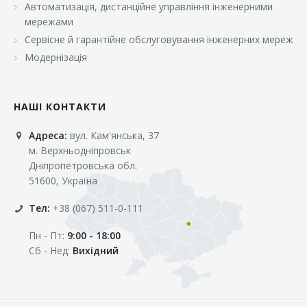
Автоматизація, дистанційне управління інженерними
«Марс»
мережами
«Оптовичок»
Сервісне й гарантійне обслуговування інженерних мереж
Модернізація
«Пік»
«Рост»
НАШІ КОНТАКТИ
«Свіжачок»
Адреса:
вул. Кам'янська, 37
«Сільпо»
м. Верхньодніпровськ
«Фора»
Дніпропетровська обл.
51600, Україна
«Фреш»
Тел:
+38 (067) 511-0-111
«Фуршет»
Пн - Пт:
9:00 - 18:00
«Цент»
Сб - Нед:
Вихідний
«Эко-маркет»
Інші клієнти