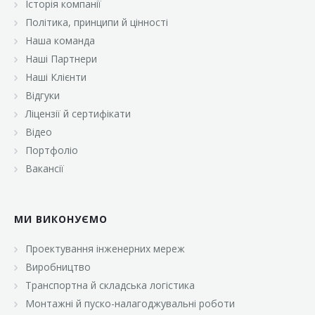
Історія компанії
«Брусничка»
Політика, принципи й цінності
«Велика Кишеня»
Наша команда
Наші Партнери
«Велмарт»
Наші Клієнти
«ВК Select»
Відгуки
Ліцензії й сертифікати
«ВК Експресс»
Відео
«Гуртовня»
Портфоліо
Вакансії
«Дон Марэ»
«Караван»
МИ ВИКОНУЄМО
«Класс»
«Континент»
Проектування інженерних мереж
Виробництво
«Лавина»
Транспортна й складська логістика
«Малинка»
Монтажні й пуско-налагоджувальні роботи