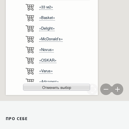
«33 м2»
Відгуки
Автоматизація
«Basket»
Ліцензії, сертифікати, дипломи
Сервіс
«Delight»
Відео
Модернізація
«McDonald’s»
Вакансії
«Novus»
«OSKAR»
«Varus»
«Абсолют»
Отменить выбор
«Агро-Овен»
«АТБ-Маркет»
«Ашан»
ПРО СЕБЕ
«Бімаркет»