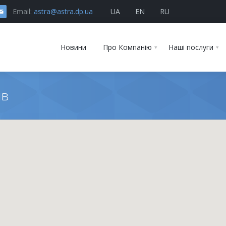
Email:
astra@astra.dp.ua
UA
EN
RU
Новини
Про Компанію
Наші послуги
ів