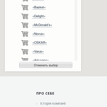
«Basket»
Відгуки
Автоматизація
«Delight»
Ліцензії, сертифікати, дипломи
Сервіс
«McDonald’s»
Відео
Модернізація
«Novus»
Вакансії
«OSKAR»
«Varus»
«Абсолют»
Отменить выбор
«Агро-Овен»
«АТБ-Маркет»
«Ашан»
ПРО СЕБЕ
«Бімаркет»
Історія компанії
«Брусничка»