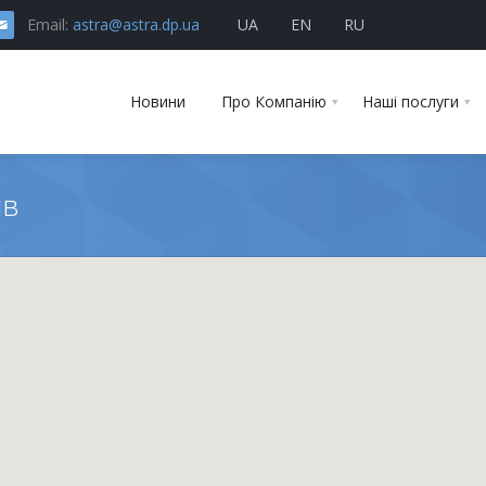
Email:
astra@astra.dp.ua
UA
EN
RU
Новини
Про Компанію
Наші послуги
ів