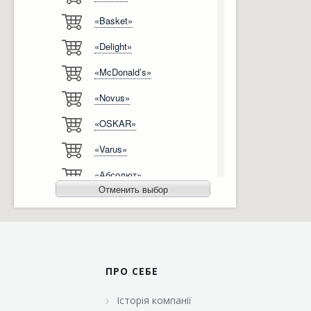
«Basket»
Відгуки
Автоматизація
«Delight»
Ліцензії, сертифікати, дипломи
Сервіс
«McDonald’s»
Відео
Модернізація
«Novus»
Вакансії
«OSKAR»
«Varus»
«Абсолют»
Отменить выбор
«Агро-Овен»
«АТБ-Маркет»
«Ашан»
ПРО СЕБЕ
«Бімаркет»
Історія компанії
«Брусничка»