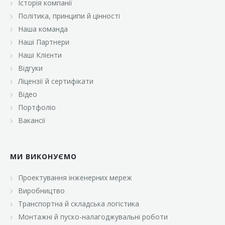
Історія компанії
«Брусничка»
Політика, принципи й цінності
«Велика Кишеня»
Наша команда
Наші Партнери
«Велмарт»
Наші Клієнти
«ВК Select»
Відгуки
Ліцензії й сертифікати
«ВК Експресс»
Відео
«Гуртовня»
Портфоліо
Вакансії
«Дон Марэ»
«Караван»
МИ ВИКОНУЄМО
«Класс»
«Континент»
Проектування інженерних мереж
Виробництво
«Лавина»
Транспортна й складська логістика
«Малинка»
Монтажні й пуско-налагоджувальні роботи