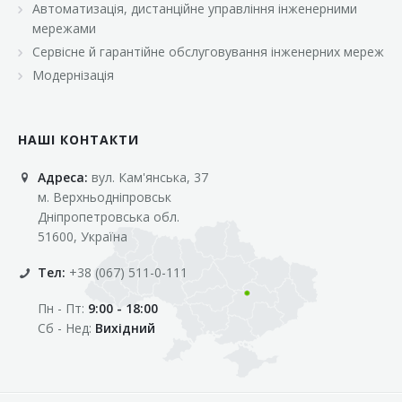
Автоматизація, дистанційне управління інженерними
«Марс»
мережами
«Оптовичок»
Сервісне й гарантійне обслуговування інженерних мереж
Модернізація
«Пік»
«Рост»
НАШІ КОНТАКТИ
«Свіжачок»
Адреса:
вул. Кам'янська, 37
«Сільпо»
м. Верхньодніпровськ
«Фора»
Дніпропетровська обл.
51600, Україна
«Фреш»
Тел:
+38 (067) 511-0-111
«Фуршет»
Пн - Пт:
9:00 - 18:00
«Цент»
Сб - Нед:
Вихідний
«Эко-маркет»
Інші клієнти