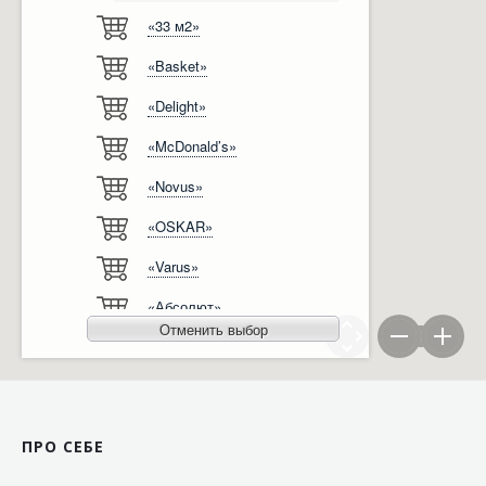
«33 м2»
Відгуки
Автоматизація
«Basket»
Ліцензії, сертифікати, дипломи
Сервіс
«Delight»
Відео
Модернізація
«McDonald’s»
Вакансії
«Novus»
«OSKAR»
«Varus»
«Абсолют»
Отменить выбор
«Агро-Овен»
«АТБ-Маркет»
«Ашан»
ПРО СЕБЕ
«Бімаркет»