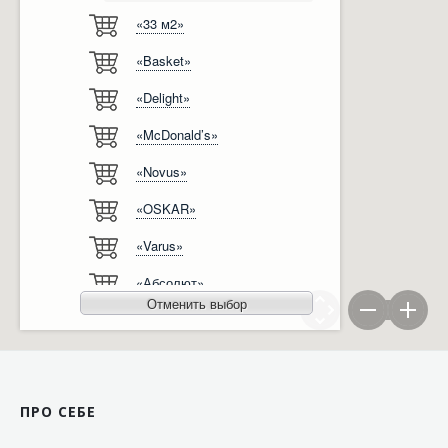
«33 м2»
Відгуки
Автоматизація
«Basket»
Ліцензії, сертифікати, дипломи
Сервіс
«Delight»
Відео
Модернізація
«McDonald’s»
Вакансії
«Novus»
«OSKAR»
«Varus»
«Абсолют»
Отменить выбор
«Агро-Овен»
«АТБ-Маркет»
«Ашан»
ПРО СЕБЕ
«Бімаркет»