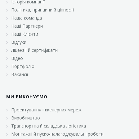
Історія компанії
«Брусничка»
Політика, принципи й цінності
«Велика Кишеня»
Наша команда
Наші Партнери
«Велмарт»
Наші Клієнти
«ВК Select»
Відгуки
Ліцензії й сертифікати
«ВК Експресс»
Відео
«Гуртовня»
Портфоліо
Вакансії
«Дон Марэ»
«Караван»
МИ ВИКОНУЄМО
«Класс»
«Континент»
Проектування інженерних мереж
Виробництво
«Лавина»
Транспортна й складська логістика
«Малинка»
Монтажні й пуско-налагоджувальні роботи