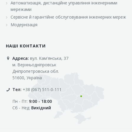
Автоматизація, дистанційне управління інженерними
«Марс»
мережами
«Оптовичок»
Сервісне й гарантійне обслуговування інженерних мереж
Модернізація
«Пік»
«Рост»
НАШІ КОНТАКТИ
«Свіжачок»
Адреса:
вул. Кам'янська, 37
«Сільпо»
м. Верхньодніпровськ
«Фора»
Дніпропетровська обл.
51600, Україна
«Фреш»
Тел:
+38 (067) 511-0-111
«Фуршет»
Пн - Пт:
9:00 - 18:00
«Цент»
Сб - Нед:
Вихідний
«Эко-маркет»
Інші клієнти