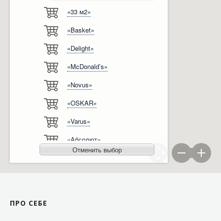
«33 м2»
Відгуки
Автоматизація
«Basket»
Ліцензії, сертифікати, дипломи
Сервіс
«Delight»
Відео
Модернізація
«McDonald’s»
Вакансії
«Novus»
«OSKAR»
«Varus»
«Абсолют»
Отменить выбор
«Агро-Овен»
«АТБ-Маркет»
«Ашан»
ПРО СЕБЕ
«Бімаркет»