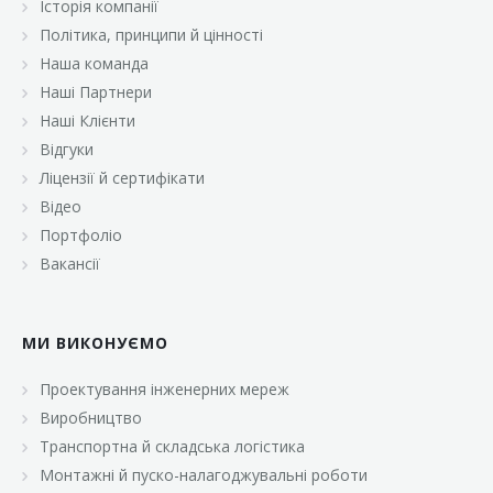
Історія компанії
«Брусничка»
Політика, принципи й цінності
«Велика Кишеня»
Наша команда
Наші Партнери
«Велмарт»
Наші Клієнти
«ВК Select»
Відгуки
Ліцензії й сертифікати
«ВК Експресс»
Відео
«Гуртовня»
Портфоліо
Вакансії
«Дон Марэ»
«Караван»
МИ ВИКОНУЄМО
«Класс»
«Континент»
Проектування інженерних мереж
Виробництво
«Лавина»
Транспортна й складська логістика
«Малинка»
Монтажні й пуско-налагоджувальні роботи