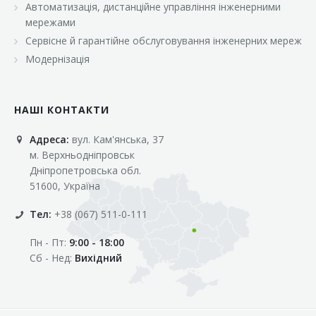
Автоматизація, дистанційне управління інженерними
«Марс»
мережами
«Оптовичок»
Сервісне й гарантійне обслуговування інженерних мереж
Модернізація
«Пік»
«Рост»
НАШІ КОНТАКТИ
«Свіжачок»
Адреса:
вул. Кам'янська, 37
«Сільпо»
м. Верхньодніпровськ
«Фора»
Дніпропетровська обл.
51600, Україна
«Фреш»
Тел:
+38 (067) 511-0-111
«Фуршет»
Пн - Пт:
9:00 - 18:00
«Цент»
Сб - Нед:
Вихідний
«Эко-маркет»
Інші клієнти