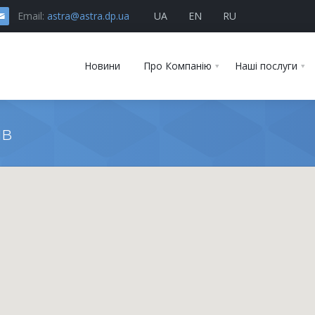
Email:
astra@astra.dp.ua
UA
EN
RU
Новини
Про Компанію
Наші послуги
ів