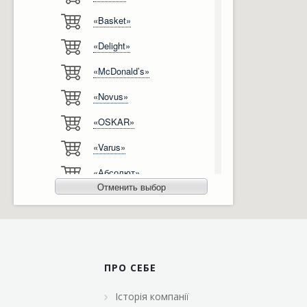
«Basket»
Відгуки
Автоматизація
«Delight»
Ліцензії, сертифікати, дипломи
Сервіс
«McDonald’s»
Відео
Модернізація
«Novus»
Вакансії
«OSKAR»
«Varus»
«Абсолют»
Отменить выбор
«Агро-Овен»
«АТБ-Маркет»
«Ашан»
ПРО СЕБЕ
«Бімаркет»
Історія компанії
«Брусничка»