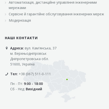
Автоматизація, дистанційне управління інженерними
«Марс»
мережами
«Оптовичок»
Сервісне й гарантійне обслуговування інженерних мереж
Модернізація
«Пік»
«Рост»
НАШІ КОНТАКТИ
«Свіжачок»
Адреса:
вул. Кам'янська, 37
«Сільпо»
м. Верхньодніпровськ
«Фора»
Дніпропетровська обл.
51600, Україна
«Фреш»
Тел:
+38 (067) 511-0-111
«Фуршет»
Пн - Пт:
9:00 - 18:00
«Цент»
Сб - Нед:
Вихідний
«Эко-маркет»
Інші клієнти