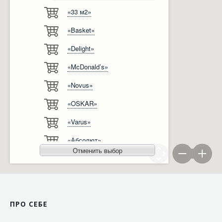
«33 м2»
Відгуки
Автоматизація
«Basket»
Ліцензії, сертифікати, дипломи
Сервіс
«Delight»
Відео
Модернізація
«McDonald’s»
Вакансії
«Novus»
«OSKAR»
«Varus»
«Абсолют»
Отменить выбор
«Агро-Овен»
«АТБ-Маркет»
«Ашан»
ПРО СЕБЕ
«Бімаркет»