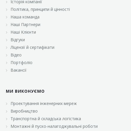
Історія компанії
«Брусничка»
Політика, принципи й цінності
«Велика Кишеня»
Наша команда
Наші Партнери
«Велмарт»
Наші Клієнти
«ВК Select»
Відгуки
Ліцензії й сертифікати
«ВК Експресс»
Відео
«Гуртовня»
Портфоліо
Вакансії
«Дон Марэ»
«Караван»
МИ ВИКОНУЄМО
«Класс»
«Континент»
Проектування інженерних мереж
Виробництво
«Лавина»
Транспортна й складська логістика
«Малинка»
Монтажні й пуско-налагоджувальні роботи